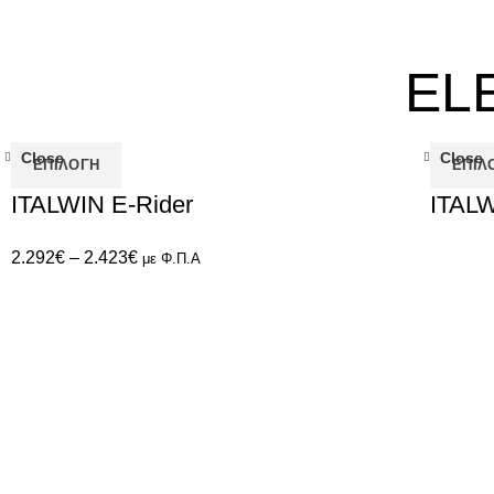
EL
Close
Close
ΕΠΙΛΟΓΉ
ΕΠΙΛ
ITALWIN E-Rider
ITALW
2.292
€
–
2.423
€
με Φ.Π.Α