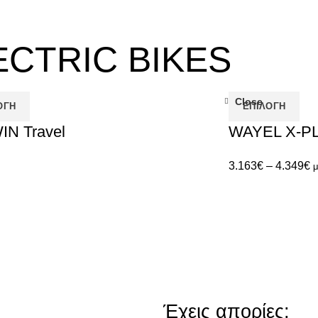
ECTRIC BIKES
Close
ΟΓΉ
ΕΠΙΛΟΓΉ
IN Travel
WAYEL X-P
3.163
€
–
4.349
€
μ
Έχεις απορίες;