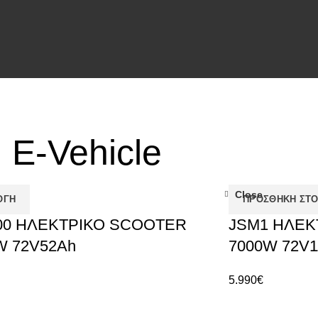
E-Vehicle
Close
ΟΓΉ
ΠΡΟΣΘΉΚΗ ΣΤΟ
00 ΗΛΕΚΤΡΙΚΟ SCOOTER
JSM1 ΗΛΕΚ
W 72V52Ah
7000W 72V1
5.990
€