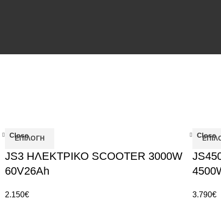
Close
Close
ΕΠΙΛΟΓΉ
ΕΠΙΛ
JS3 ΗΛΕΚΤΡΙΚΟ SCOOTER 3000W
JS45
60V26Ah
4500
2.150
€
3.790
€