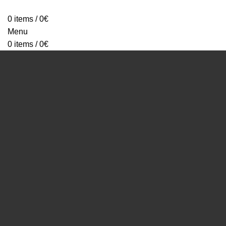
HO
0
items
/
0
€
Menu
0
items
/
0
€